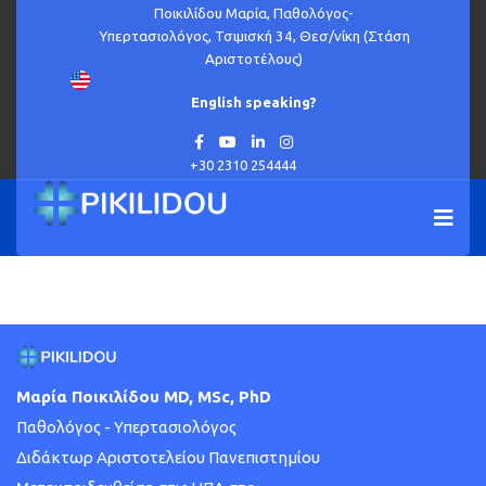
Ποικιλίδου Μαρία, Παθολόγος-
Υπερτασιολόγος, Τσιμισκή 34, Θεσ/νίκη (Στάση
Αριστοτέλους)
English speaking?
Εισάγετε μέρος του τίτλου.
ΦΊΛΤΡΟ
ΚΑΘΑΡΙΣΜΌΣ
Εμφάνιση #
+30 2310 254444
Παράγοντες κινδύνου για υπέρταση εγκυμοσύνης
Μαρία Ποικιλίδου MD, MSc, PhD
Παθολόγος - Υπερτασιολόγος
Διδάκτωρ Αριστοτελείου Πανεπιστημίου