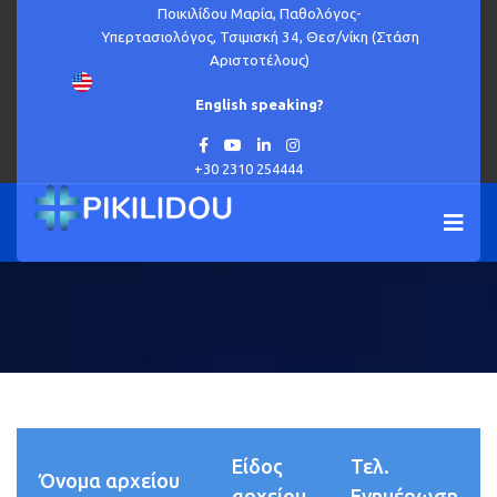
Ποικιλίδου Μαρία, Παθολόγος-
Υπερτασιολόγος, Τσιμισκή 34, Θεσ/νίκη (Στάση
Αριστοτέλους)
English speaking?
+30 2310 254444
Είδος
Τελ.
Όνομα αρχείου
αρχείου
Ενημέρωση