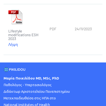
PDF
24/11/2023
Lifestyle
modifications ESH
2023
Λήψη
Μαρία Ποικιλίδου MD, MSc, PhD
Παθολόγος - Υπερτασιολόγος
Διδάκτωρ Αριστοτελείου Πανεπιστημίου
Μετεκπαιδευθείσα στις ΗΠΑ στο
National Institutes of Health