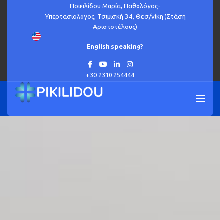
Ποικιλίδου Μαρία, Παθολόγος-
Υπερτασιολόγος, Τσιμισκή 34, Θεσ/νίκη (Στάση
Αριστοτέλους)
English speaking?
+30 2310 254444