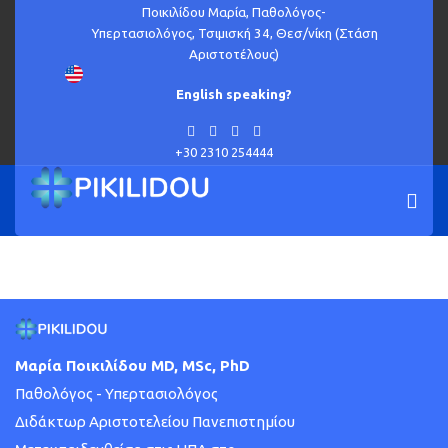
Ποικιλίδου Μαρία, Παθολόγος-
Υπερτασιολόγος, Τσιμισκή 34, Θεσ/νίκη (Στάση
Αριστοτέλους)
English speaking?
Εισάγετε μέρος του τίτλου.
ΦΊΛΤΡΟ
ΚΑΘΑΡΙΣΜΌΣ
Εμφάνιση #
+30 2310 254444
Υπόταση τρόποι αντιμετώπισης
Μαρία Ποικιλίδου MD, MSc, PhD
Παθολόγος - Υπερτασιολόγος
Διδάκτωρ Αριστοτελείου Πανεπιστημίου