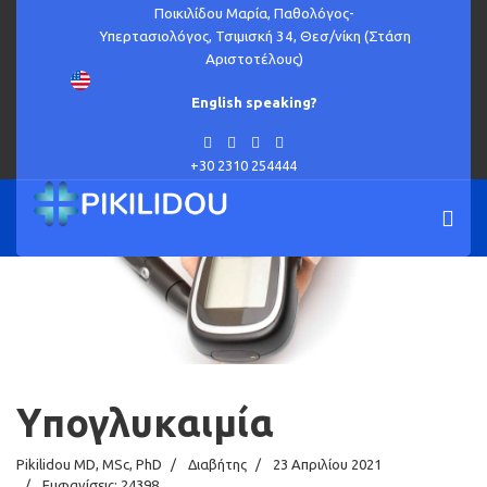
Ποικιλίδου Μαρία, Παθολόγος-
Υπερτασιολόγος, Τσιμισκή 34, Θεσ/νίκη (Στάση
Αριστοτέλους)
English speaking?
+30 2310 254444
Υπογλυκαιμία
Pikilidou MD, MSc, PhD
Διαβήτης
23 Απριλίου 2021
Εμφανίσεις: 24398