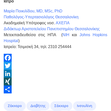
Ιατρό
Μαρία Ποικιλίδου, MD, MSc, PhD
Παθολόγος-Υπερτασιολόγος Θεσσαλονίκη
Ακαδημαϊκή Υπότροφος νοσ.
ΑΧΕΠΑ
Διδάκτωρ Αριστοτελείου Πανεπιστημίου Θεσσαλονίκης
Μετεκπαιδευθείσα στις ΗΠΑ (
ΝΙΗ
και
Johns Hopkins
Hospital
)
Ιατρείο: Τσιμισκή 34, τηλ: 2310 254444
Facebook
Twitter
LinkedIn
XING
Share
Ζάκχαρο
Διαβήτης
Σάκχαρο
Ινσουλίνη