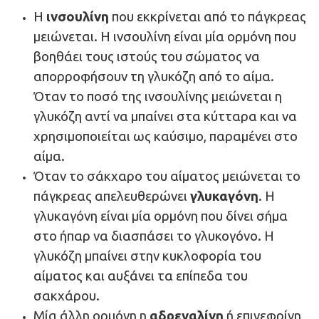
Η
ινσουλίνη
που εκκρίνεται από το πάγκρεας
μειώνεται. Η ινσουλίνη είναι μία ορμόνη που
βοηθάει τους ιστούς του σώματος να
απορροφήσουν τη γλυκόζη από το αίμα.
Όταν το ποσό της ινσουλίνης μειώνεται η
γλυκόζη αντί να μπαίνει στα κύτταρα και να
χρησιμοποιείται ως καύσιμο, παραμένει στο
αίμα.
Όταν το σάκχαρο του αίματος μειώνεται το
πάγκρεας απελευθερώνει
γλυκαγόνη
. Η
γλυκαγόνη είναι μία ορμόνη που δίνει σήμα
στο ήπαρ να διασπάσει το γλυκογόνο. Η
γλυκόζη μπαίνει στην κυκλοφορία του
αίματος και αυξάνει τα επίπεδα του
σακχάρου.
Μία άλλη ορμόνη η
αδρεναλίνη
ή επινεφρίνη,